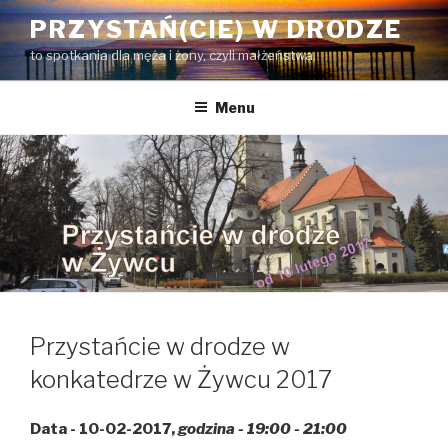
Przejdź
PRZYSTAŃ(CIE) W DRODZE
do
to spotkania dla męża i żony, czyli małżeństwa.
treści
Menu
Przystańcie w drodze w
konkatedrze w Żywcu 2017
Data - 10-02-2017,
godzina - 19:00 - 21:00