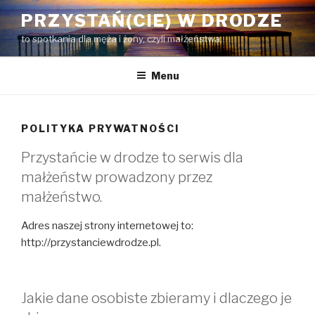
Przejdź
PRZYSTAŃ(CIE) W DRODZE
do
to spotkania dla męża i żony, czyli małżeństwa.
treści
Menu
POLITYKA PRYWATNOŚCI
Przystańcie w drodze to serwis dla
małżeństw prowadzony przez
małżeństwo.
Adres naszej strony internetowej to:
http://przystanciewdrodze.pl.
Jakie dane osobiste zbieramy i dlaczego je