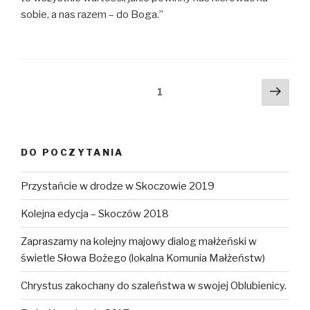
sobie, a nas razem – do Boga.”
Stronicowanie
Nast
Strona
1
stro
wpisów
DO POCZYTANIA
Przystańcie w drodze w Skoczowie 2019
Kolejna edycja – Skoczów 2018
Zapraszamy na kolejny majowy dialog małżeński w
świetle Słowa Bożego (lokalna Komunia Małżeństw)
Chrystus zakochany do szaleństwa w swojej Oblubienicy.