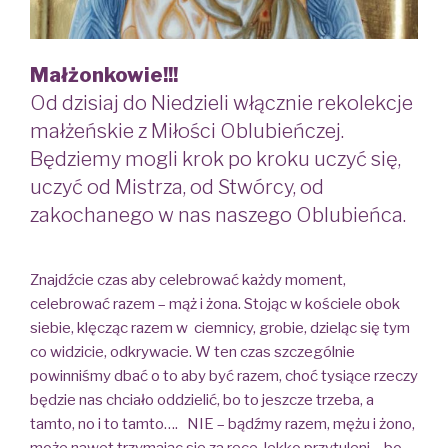
Małżonkowie!!!
Od dzisiaj do Niedzieli włącznie rekolekcje
małżeńskie z Miłości Oblubieńczej.
Będziemy mogli krok po kroku uczyć się,
uczyć od Mistrza, od Stwórcy, od
zakochanego w nas naszego Oblubieńca.
Znajdźcie czas aby celebrować każdy moment,
celebrować razem – mąż i żona. Stojąc w kościele obok
siebie, klęcząc razem w ciemnicy, grobie, dzieląc się tym
co widzicie, odkrywacie. W ten czas szczególnie
powinniśmy dbać o to aby być razem, choć tysiące rzeczy
będzie nas chciało oddzielić, bo to jeszcze trzeba, a
tamto, no i to tamto…. NIE – bądźmy razem, mężu i żono,
może nawet trzymając się za ręce, lekko przytuleni – bo