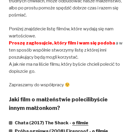
trudnych chwilach, może odbudować nasze małżeństwo,
albo po prostu pomoże spędzić dobrze czas i razem się
pośmiać.
Poniżej znajdziecie listę filmów, które wydają się nam
wartościowe.
Proszę zagłosujcie, który film i wam się podoba
a w
ten sposób wspólnie stworzymy listę z której inni
poszukujący będą mogli korzystać.
A jak nie ma na liście filmu, który byście chcieli polecić to
dopiszcie go.
Zapraszamy do współpracy
Jaki film o małżeństwie polecilibyście
innym małżonkom?
Chata (2017) The Shack -
o filmie
Próba ogniowa (2008) Fireproof -
o filmie