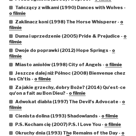
Tańczący z wilkami (1990) Dances with Wolves -
o filmie
Zaklinacz koni (1998) The Horse Whisperer -
o
filmie
Duma i uprzedzenie (2005) Pride & Prejudice -
o
filmie
Dwoje do poprawki (2012) Hope Springs -
o
filmie
Miasto aniołów (1998) City of Angels -
o filmie
Jeszcze dalej niż Północ (2008) Bienvenue chez
les Ch'tis -
o filmie
Za jakie grzechy, dobry Boże? (2014) Qu'est-ce
qu'on a fait au Bon Dieu? -
o filmie
Adwokat diabła (1997) The Devil's Advocate -
o
filmie
Cienista dolina (1993) Shadowlands -
o filmie
P.S. Kocham cię (2007) P.S. I Love You -
o filmie
Okruchy dnia (1993) The Remains of the Day -
o