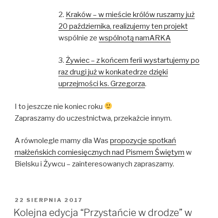
2.
Kraków – w mieście królów ruszamy już
20 października, realizujemy ten projekt
wspólnie ze
wspólnotą namARKA
3.
Żywiec – z końcem ferii wystartujemy po
raz drugi już w konkatedrze dzięki
uprzejmości ks. Grzegorza
.
I to jeszcze nie koniec roku
Zapraszamy do uczestnictwa, przekażcie innym.
A równolegle mamy dla Was
propozycje spotkań
małżeńskich comiesięcznych nad Pismem Świętym
w
Bielsku i Żywcu – zainteresowanych zapraszamy.
OPUBLIKOWANE
22 SIERPNIA 2017
W
Kolejna edycja “Przystańcie w drodze” w