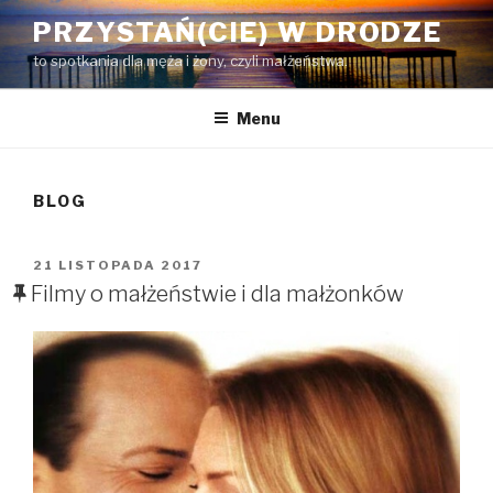
Przejdź
PRZYSTAŃ(CIE) W DRODZE
do
to spotkania dla męża i żony, czyli małżeństwa.
treści
Menu
BLOG
OPUBLIKOWANE
21 LISTOPADA 2017
W
Filmy o małżeństwie i dla małżonków