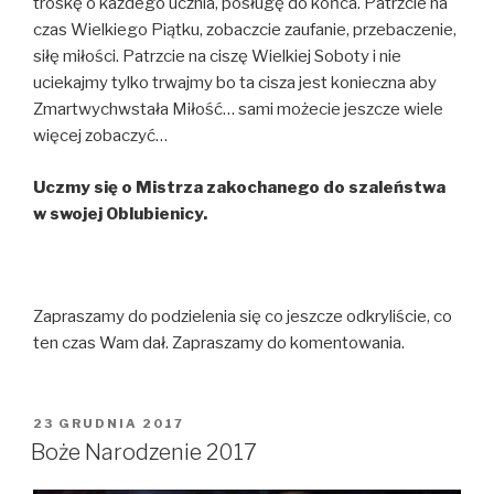
troskę o każdego ucznia, posługę do końca. Patrzcie na
czas Wielkiego Piątku, zobaczcie zaufanie, przebaczenie,
siłę miłości. Patrzcie na ciszę Wielkiej Soboty i nie
uciekajmy tylko trwajmy bo ta cisza jest konieczna aby
Zmartwychwstała Miłość… sami możecie jeszcze wiele
więcej zobaczyć…
Uczmy się o Mistrza zakochanego do szaleństwa
w swojej Oblubienicy.
Zapraszamy do podzielenia się co jeszcze odkryliście, co
ten czas Wam dał. Zapraszamy do komentowania.
OPUBLIKOWANE
23 GRUDNIA 2017
W
Boże Narodzenie 2017