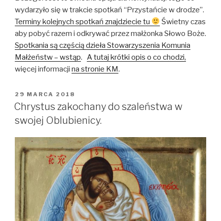
wydarzyło się w trakcie spotkań “Przystańcie w drodze”.
Terminy kolejnych spotkań znajdziecie tu
Świetny czas
aby pobyć razem i odkrywać przez małżonka Słowo Boże.
Spotkania są częścią dzieła Stowarzyszenia Komunia
Małżeństw – wstąp
.
A tutaj krótki opis o co chodzi,
więcej informacji
na stronie KM
.
OPUBLIKOWANE
29 MARCA 2018
W
Chrystus zakochany do szaleństwa w
swojej Oblubienicy.