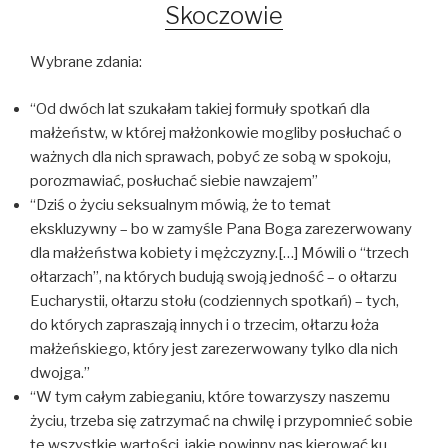
Skoczowie
Wybrane zdania:
“Od dwóch lat szukałam takiej formuły spotkań dla
małżeństw, w której małżonkowie mogliby posłuchać o
ważnych dla nich sprawach, pobyć ze sobą w spokoju,
porozmawiać, posłuchać siebie nawzajem”
“Dziś o życiu seksualnym mówią, że to temat
ekskluzywny – bo w zamyśle Pana Boga zarezerwowany
dla małżeństwa kobiety i mężczyzny.[…] Mówili o “trzech
ołtarzach”, na których budują swoją jedność – o ołtarzu
Eucharystii, ołtarzu stołu (codziennych spotkań) – tych,
do których zapraszają innych i o trzecim, ołtarzu łoża
małżeńskiego, który jest zarezerwowany tylko dla nich
dwojga.”
“W tym całym zabieganiu, które towarzyszy naszemu
życiu, trzeba się zatrzymać na chwilę i przypomnieć sobie
te wszystkie wartości, jakie powinny nas kierować ku