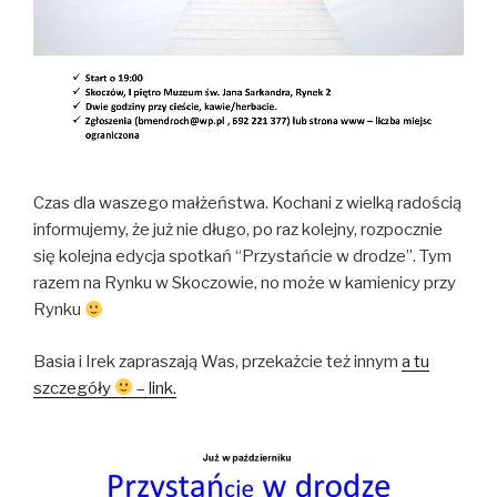
W pogoni za szczęściem (2006) The Pursuit of
Happyness -
o filmie
Jak żyć? (2008) -
o filmie
Malowany welon
A może zaproponujecie jeszcze inny, wpiszcie poniżej
Czas dla waszego małżeństwa. Kochani z wielką radością
informujemy, że już nie długo, po raz kolejny, rozpocznie
się kolejna edycja spotkań “Przystańcie w drodze”. Tym
razem na Rynku w Skoczowie, no może w kamienicy przy
Rynku
Basia i Irek zapraszają Was, przekażcie też innym
a tu
szczegóły
– link.