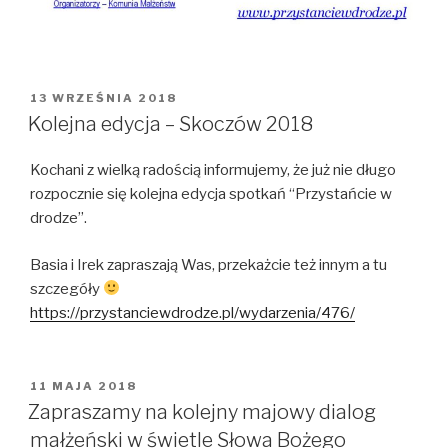
OPUBLIKOWANE
13 WRZEŚNIA 2018
W
Kolejna edycja – Skoczów 2018
Kochani z wielką radością informujemy, że już nie długo
rozpocznie się kolejna edycja spotkań “Przystańcie w
drodze”.
Basia i Irek zapraszają Was, przekażcie też innym a tu
szczegóły
https://przystanciewdrodze.pl/wydarzenia/476/
OPUBLIKOWANE
11 MAJA 2018
W
Zapraszamy na kolejny majowy dialog
małżeński w świetle Słowa Bożego