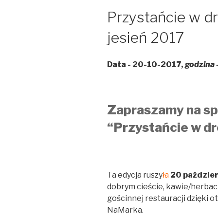
Przystańcie w d
jesień 2017
Data - 20-10-2017,
godzina 
Zapraszamy na s
“Przystańcie w d
Ta edycja ruszy
ła
20 paździer
dobrym cieście, kawie/herbaci
gościnnej restauracji dzięki o
NaMarka.