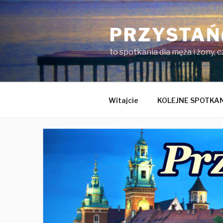
Przejdź
do
PRZYSTAŃ
treści
to spotkania dla męża i żony, 
Witajcie
KOLEJNE SPOTKA