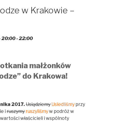
rodze w Krakowie –
- 20:00 - 22:00
potkania małżonków
rodze” do Krakowa!
nika 2017.
Usiądziemy
Usiedliśmy
przy
e i
ruszymy
ruszyliśmy
w podróż w
twartości właścicieli i wspólnoty