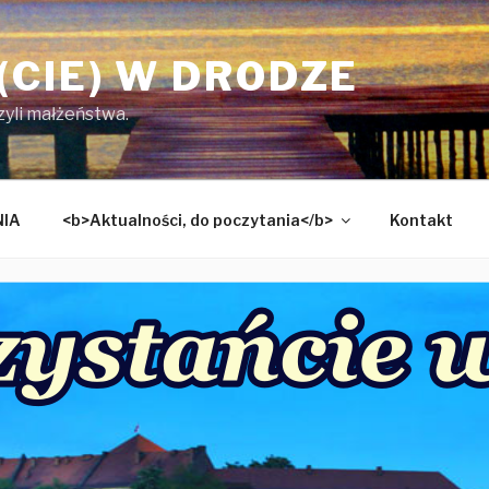
(CIE) W DRODZE
czyli małżeństwa.
NIA
<b>Aktualności, do poczytania</b>
Kontakt