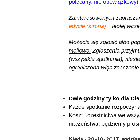
polecany, nie obowiązkowy)
Zainteresowanych zaprasza
edycje (strona)
– lepiej wcze
Możecie się zgłosić albo pop
mailowo.
Zgłoszenia przyjmu
(wszystkie spotkania), niest
ograniczona więc znaczenie
Dwie godziny tylko dla Cie
Każde spotkanie rozpoczyna 
Koszt uczestnictwa we wszys
małżeństwa, będziemy prosili
Kiedy - 20-10-2017,
godzina