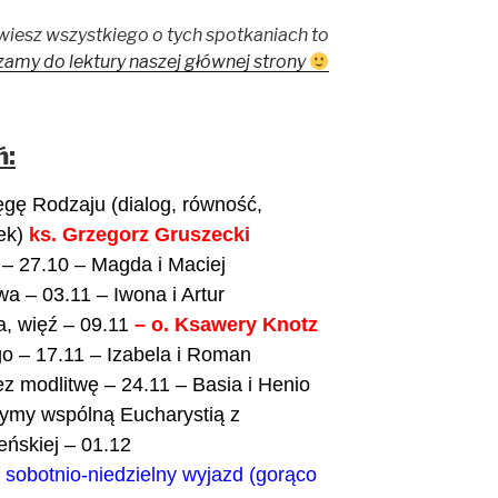
e wiesz wszystkiego o tych spotkaniach to
zamy do lektury naszej głównej strony
ń:
gę Rodzaju (dialog, równość,
ek)
ks. Grzegorz Gruszecki
– 27.10 – Magda i Maciej
a – 03.11 – Iwona i Artur
, więź – 09.11
– o. Ksawery Knotz
o – 17.11 – Izabela i Roman
zez modlitwę – 24.11 – Basia i Henio
ymy wspólną Eucharystią z
ńskiej – 01.12
 sobotnio-niedzielny wyjazd (gorąco