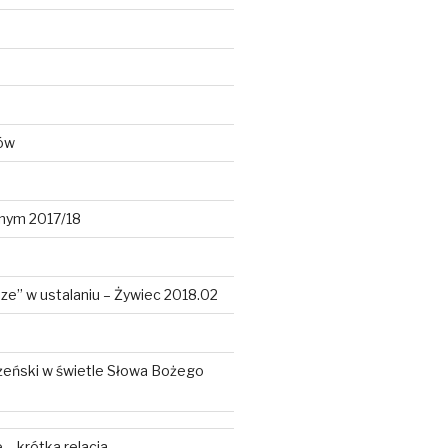
ków
lnym 2017/18
dze” w ustalaniu – Żywiec 2018.02
żeński w świetle Słowa Bożego
– krótka relacja