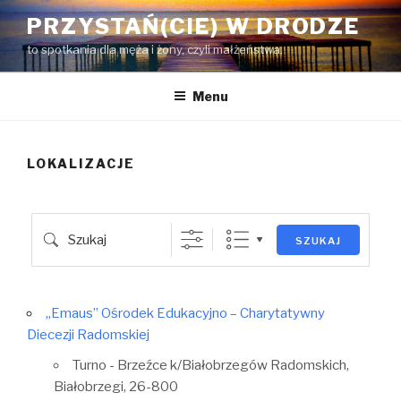
Przejdź
PRZYSTAŃ(CIE) W DRODZE
do
to spotkania dla męża i żony, czyli małżeństwa.
treści
Menu
Państwo
Eventful Locations?
LOKALIZACJE
Szukaj
SZUKAJ
„Emaus” Ośrodek Edukacyjno – Charytatywny
Diecezji Radomskiej
Turno - Brzeźce k/Białobrzegów Radomskich,
Białobrzegi, 26-800