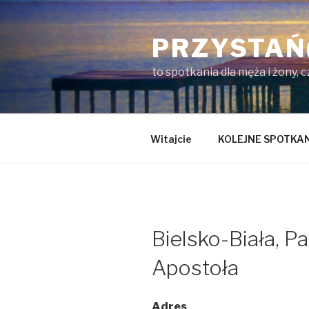
Przejdź
do
PRZYSTAŃ
treści
to spotkania dla męża i żony, 
Witajcie
KOLEJNE SPOTKA
Bielsko-Biała, Pa
Apostoła
Adres