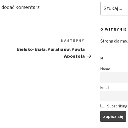
Szukaj:
c dodać komentarz.
O WITRYNIE
NASTĘPNY
Następny
Strona dla ma
wpis
Bielsko-Biała, Parafia św. Pawła
Apostoła
N
Name
Email
Subscribing I