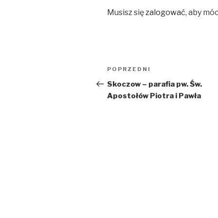
Musisz się
zalogować
, aby mó
Nawigacja
Poprzedni
POPRZEDNI
wpisu
wpis
Skoczow – parafia pw. Św.
Apostołów Piotra i Pawła