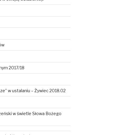
ków
lnym 2017/18
dze” w ustalaniu – Żywiec 2018.02
żeński w świetle Słowa Bożego