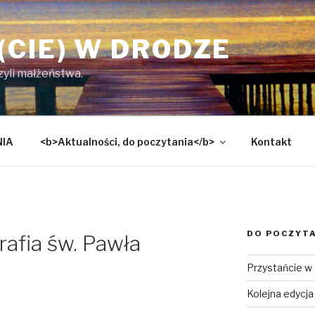
(CIE) W DRODZE
czyli małżeństwa.
NIA
<b>Aktualności, do poczytania</b>
Kontakt
DO POCZYT
rafia św. Pawła
Przystańcie w
Kolejna edycj