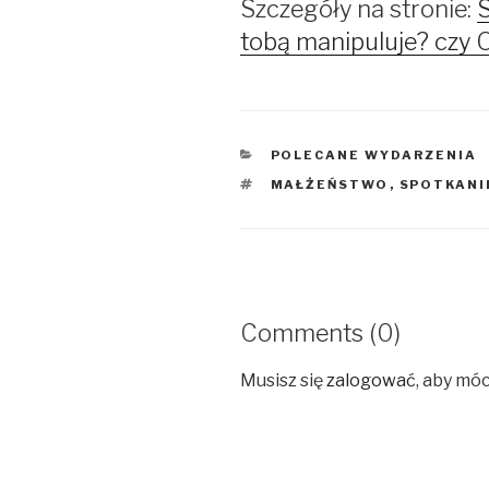
Szczegóły na stronie:
tobą manipuluje? czy 
KATEGORIE
POLECANE WYDARZENIA
TAGI
MAŁŻEŃSTWO
,
SPOTKANI
Comments (0)
Musisz się
zalogować
, aby mó