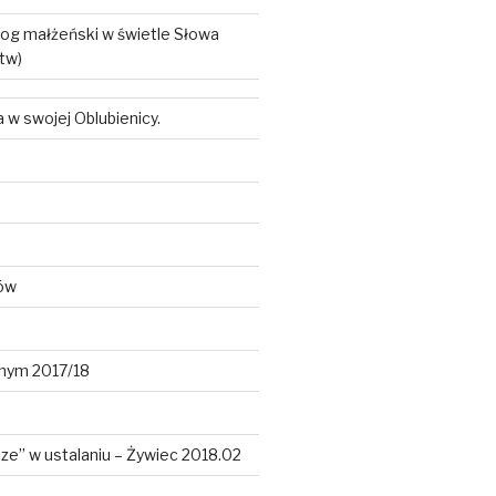
log małżeński w świetle Słowa
tw)
w swojej Oblubienicy.
ków
lnym 2017/18
dze” w ustalaniu – Żywiec 2018.02