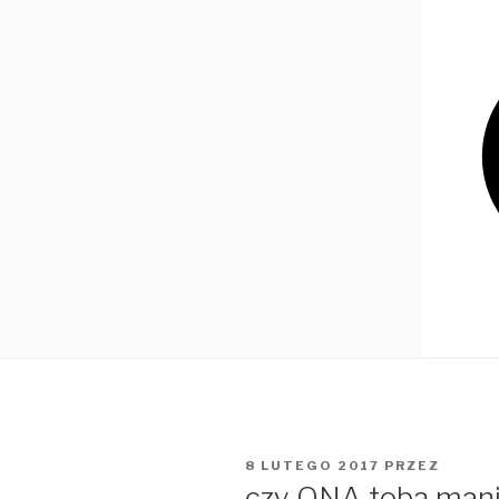
OPUBLIKOWANE
8 LUTEGO 2017
PRZEZ
W
czy ONA tobą mani