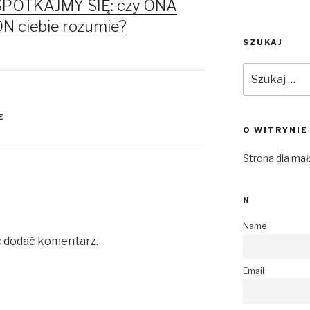
SPOTKAJMY SIĘ: czy ONA
ON ciebie rozumie?
SZUKAJ
Szukaj:
E
O WITRYNIE
Strona dla ma
N
Name
c dodać komentarz.
Email