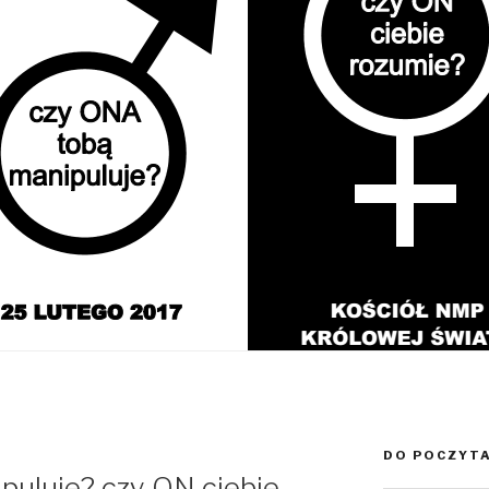
DO POCZYT
puluje? czy ON ciebie