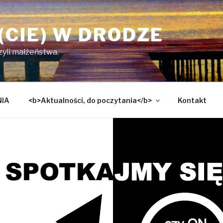
(CIE) W DRODZE
czyli małżeństwa.
NIA
<b>Aktualności, do poczytania</b>
Kontakt