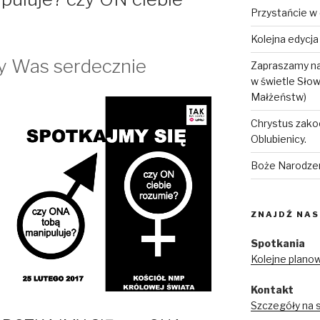
Przystańcie w
Kolejna edycj
y Was serdecznie
Zapraszamy na
w świetle Sło
Małżeństw)
Chrystus zako
Oblubienicy.
Boże Narodze
ZNAJDŹ NAS
Spotkania
Kolejne plano
Kontakt
Szczegóły na 