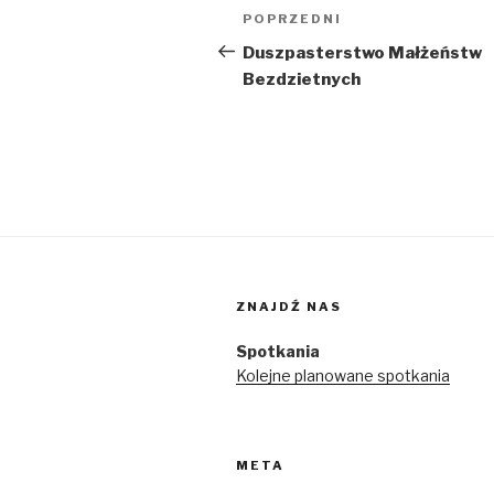
Nawigacja
Poprzedni
POPRZEDNI
wpisu
wpis
Duszpasterstwo Małżeństw
Bezdzietnych
ZNAJDŹ NAS
Spotkania
Kolejne planowane spotkania
META