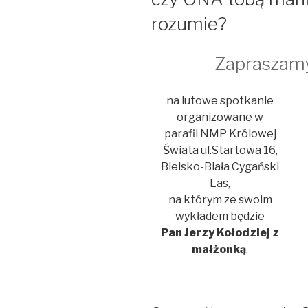
rozumie?
Zapraszam
na lutowe spotkanie
organizowane w
parafii NMP Królowej
Świata ul.Startowa 16,
Bielsko-Biała Cygański
Las,
na którym ze swoim
wykładem będzie
Pan Jerzy Kołodziej z
małżonką
.