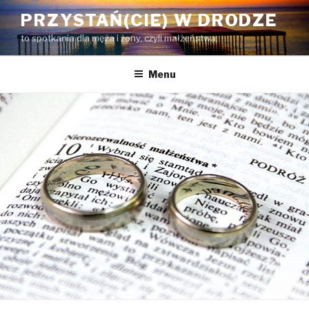
Przejdź
PRZYSTAŃ(CIE) W DRODZE
do
to spotkania dla męża i żony, czyli małżeństwa.
treści
Menu