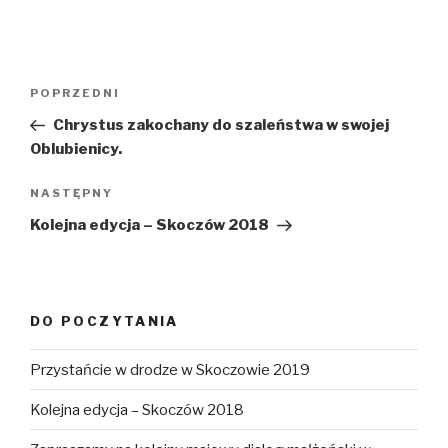
Nawigacja
Poprzedni
POPRZEDNI
wpisu
wpis
Chrystus zakochany do szaleństwa w swojej
Oblubienicy.
Następny
NASTĘPNY
wpis
Kolejna edycja – Skoczów 2018
DO POCZYTANIA
Przystańcie w drodze w Skoczowie 2019
Kolejna edycja – Skoczów 2018