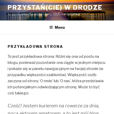
Przejdź
PRZYSTAŃ(CIE) W DRODZE
do
to spotkania dla męża i żony, czyli małżeństwa.
treści
Menu
PRZYKŁADOWA STRONA
To jest przykładowa strona. Różni się ona od postu na
blogu, ponieważ pozostanie ona ciągle w jednym miejscu
i pokaże się w panelu nawigacyjnym na twojej stronie (w
przypadku większości szablonów). Większość osób
zaczyna od strony ‘O mnie’ lub ‘O nas’, która przedstawia
ich potencjalnym odwiedzającym stronę. Może to być
coś takiego:
Cześć! Jestem kurierem na rowerze za dnia,
nocą aktorem amatorem, a to jest mój blog.