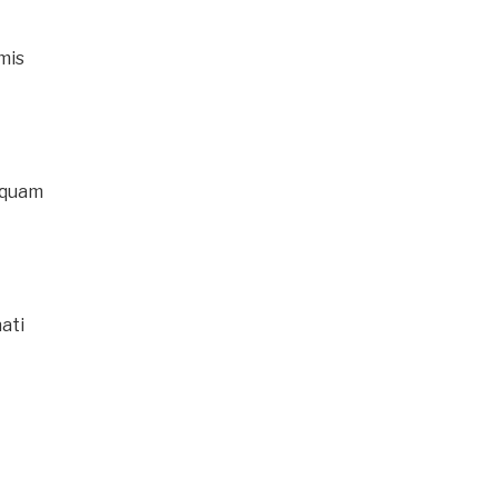
mis
mquam
ati