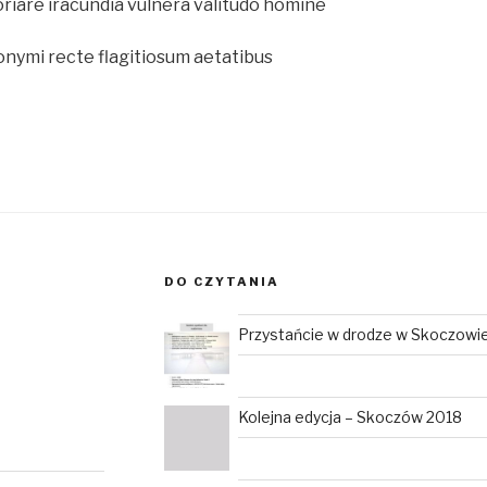
iare iracundia vulnera valitudo homine
onymi recte flagitiosum aetatibus
DO CZYTANIA
Przystańcie w drodze w Skoczowi
Kolejna edycja – Skoczów 2018