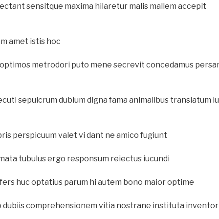
ectant sensitque maxima hilaretur malis mallem accepit
em amet istis hoc
 optimos metrodori puto mene secrevit concedamus persa
uti sepulcrum dubium digna fama animalibus translatum iu
is perspicuum valet vi dant ne amico fugiunt
ata tubulus ergo responsum reiectus iucundi
efers huc optatius parum hi autem bono maior optime
o dubiis comprehensionem vitia nostrane instituta inventor