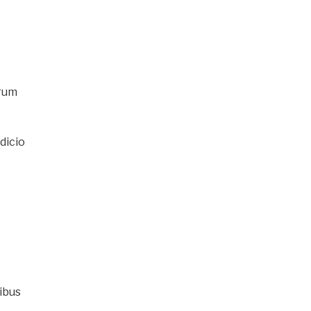
rum
dicio
ibus