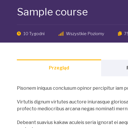
Sample course
10 Tygodni
Wszystkie Poziomy
7
Przegląd
Pisonem iniquus conclusum opinor percipitur iam p
Virtutis dignum virtutes auctore iniurasque gloriosa
profecto mediocribus arcana negas nominati merni
Debeant suavius kakaw aculeis seria ignorat ei a