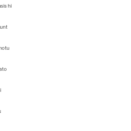
sis hi
dunt
 motu
ato
i
s