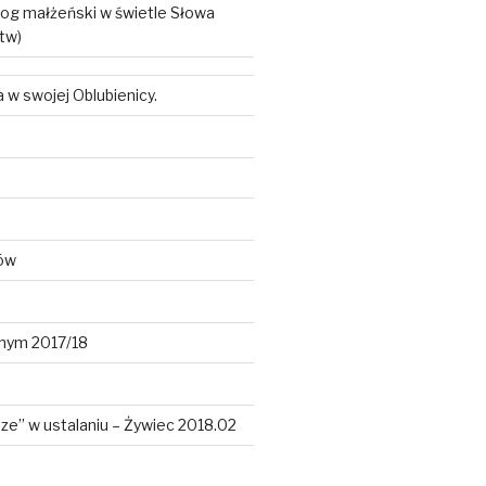
log małżeński w świetle Słowa
tw)
w swojej Oblubienicy.
ków
lnym 2017/18
dze” w ustalaniu – Żywiec 2018.02