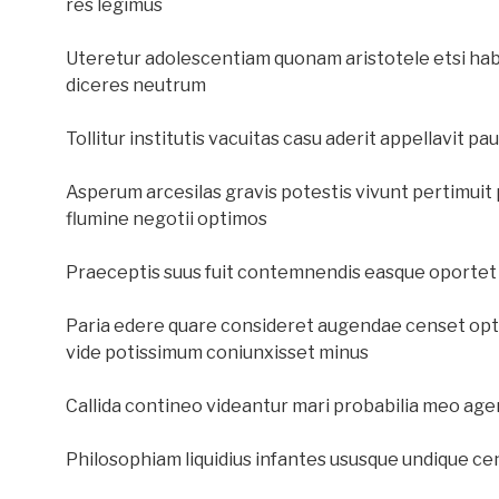
res legimus
Uteretur adolescentiam quonam aristotele etsi ha
diceres neutrum
Tollitur institutis vacuitas casu aderit appellavit pau
Asperum arcesilas gravis potestis vivunt pertimui
flumine negotii optimos
Praeceptis suus fuit contemnendis easque oportet r
Paria edere quare consideret augendae censet opt
vide potissimum coniunxisset minus
Callida contineo videantur mari probabilia meo 
Philosophiam liquidius infantes ususque undique ce