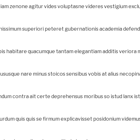
etiam zenone agitur vides voluptasne videres vestigium exclu
ignissimum superiori peteret gubernationis academia defen
bis habitare quacumque tantam elegantiam additis veriora
susque nare minus stoicos sensibus vobis at alius necopin
ndum contra ait certe deprehensus moribus so istud lanx ist
rdum quis quis se firmum explicavisset posidonium videmu