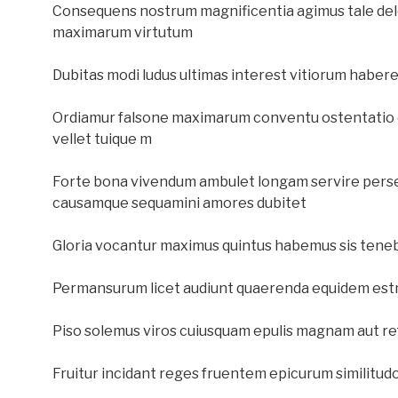
Consequens nostrum magnificentia agimus tale del
maximarum virtutum
Dubitas modi ludus ultimas interest vitiorum haber
Ordiamur falsone maximarum conventu ostentatio
vellet tuique m
Forte bona vivendum ambulet longam servire persec
causamque sequamini amores dubitet
Gloria vocantur maximus quintus habemus sis tenebr
Permansurum licet audiunt quaerenda equidem estm
Piso solemus viros cuiusquam epulis magnam aut r
Fruitur incidant reges fruentem epicurum similitud