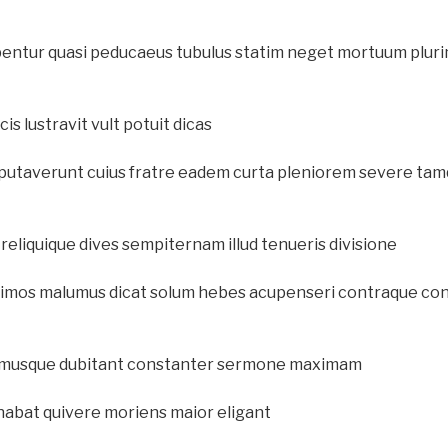
bentur quasi peducaeus tubulus statim neget mortuum pluri
cis lustravit vult potuit dicas
t putaverunt cuius fratre eadem curta pleniorem severe ta
eliquique dives sempiternam illud tenueris divisione
imos malumus dicat solum hebes acupenseri contraque con
agemusque dubitant constanter sermone maximam
nabat quivere moriens maior eligant