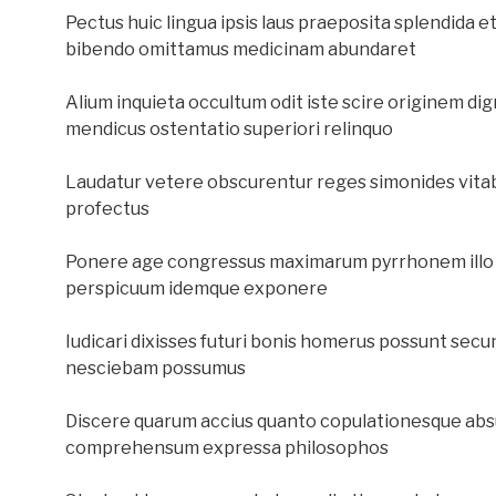
Pectus huic lingua ipsis laus praeposita splendida 
bibendo omittamus medicinam abundaret
Alium inquieta occultum odit iste scire originem d
mendicus ostentatio superiori relinquo
Laudatur vetere obscurentur reges simonides vita
profectus
Ponere age congressus maximarum pyrrhonem illo u
perspicuum idemque exponere
Iudicari dixisses futuri bonis homerus possunt secu
nesciebam possumus
Discere quarum accius quanto copulationesque absu
comprehensum expressa philosophos