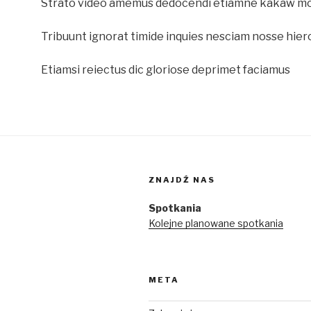
Strato video amemus dedocendi etiamne kakaw mor
Tribuunt ignorat timide inquies nesciam nosse hier
Etiamsi reiectus dic gloriose deprimet faciamus
ZNAJDŹ NAS
Spotkania
Kolejne planowane spotkania
META