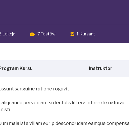
5 Lekcja
7 Testów
1 Kursant
Program Kursu
Instruktor
ossunt sanguine ratione rogavit
 aliquando perveniant so lectulis littera interrete naturae
nisti
equum mala iste villam euripidesconcludam eamque compens