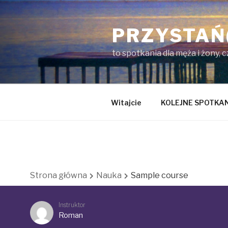
Przejdź
do
PRZYSTAŃ
treści
to spotkania dla męża i żony, 
Witajcie
KOLEJNE SPOTKA
Strona główna
Nauka
Sample course
Instruktor
Roman