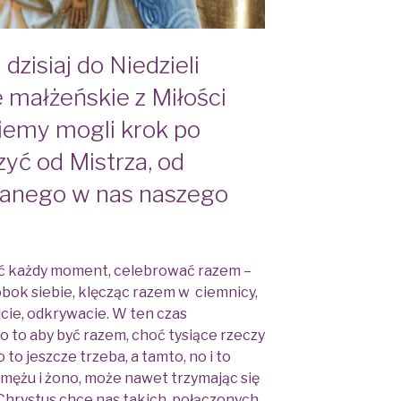
dzisiaj do Niedzieli
e małżeńskie z Miłości
iemy mogli krok po
zyć od Mistrza, od
hanego w nas naszego
ać każdy moment, celebrować razem –
obok siebie, klęcząc razem w ciemnicy,
zicie, odkrywacie. W ten czas
 to aby być razem, choć tysiące rzeczy
o to jeszcze trzeba, a tamto, no i to
mężu i żono, może nawet trzymając się
o Chrystus chce nas takich, połączonych