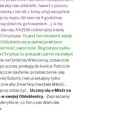
lał aby nas oddzielić, nawet z pozoru
arkę i nie idź z żoną, umyj wszystkie
ź przy mężu, idź sam na 4 godzinne
się dziećmi, gotowaniem …). A my
 dla nas, RAZEM celebrujmy każdy
Chrystusie.
To jest ten moment, kiedy
 Oblubieńczej w pełnej praktyce:
wierność, owocność.
Bóg od początku
 a Chrystus to pokazał czarno na białym
ie na Ostatnią Wieczerzę, zobaczcie
go ucznia, posługę do końca. Patrzcie
czcie zaufanie, przebaczenie, siłę
kiej Soboty i nie uciekajmy tylko
ieczna aby Zmartwychwstała Miłość…
ięcej zobaczyć…
Uczmy się o Mistrza
w swojej Oblubienicy.
Zapraszamy
odkryliście, co ten czas Wam dał.
.