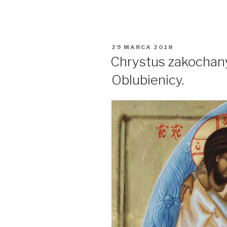
OPUBLIKOWANE
29 MARCA 2018
W
Chrystus zakochan
Oblubienicy.