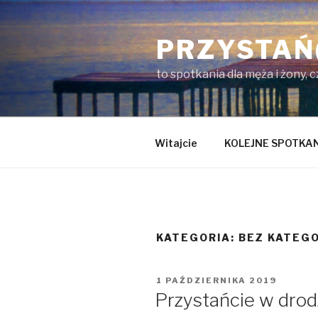
Przejdź
do
PRZYSTAŃ
treści
to spotkania dla męża i żony, 
Witajcie
KOLEJNE SPOTKA
KATEGORIA:
BEZ KATEGO
OPUBLIKOWANE
1 PAŹDZIERNIKA 2019
W
Przystańcie w dro