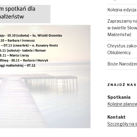
Kolejna edycj
Zapraszamy na
w świetle Sło
Małżeństw)
Chrystus zako
Oblubienicy.
Boże Narodze
ZNAJDŹ NAS
Spotkania
Kolejne plano
Kontakt
Szczegóły na 