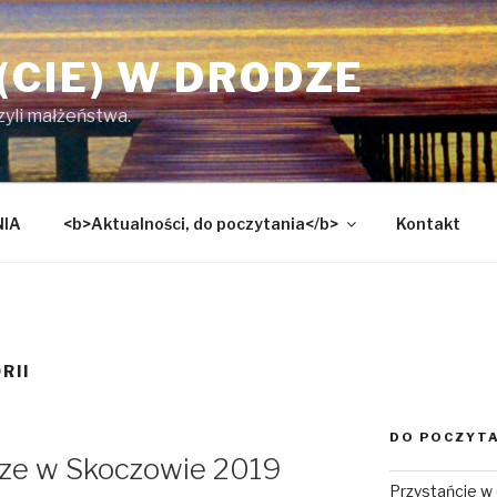
(CIE) W DRODZE
czyli małżeństwa.
NIA
<b>Aktualności, do poczytania</b>
Kontakt
RII
DO POCZYT
dze w Skoczowie 2019
Przystańcie w