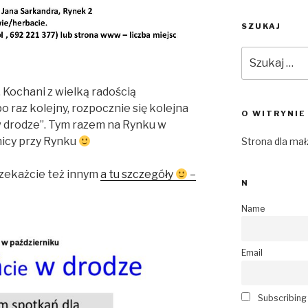
SZUKAJ
Szukaj:
 Kochani z wielką radością
po raz kolejny, rozpocznie się kolejna
O WITRYNIE
w drodze”. Tym razem na Rynku w
icy przy Rynku
Strona dla ma
przekażcie też innym
a tu szczegóły
–
N
Name
Email
Subscribing I