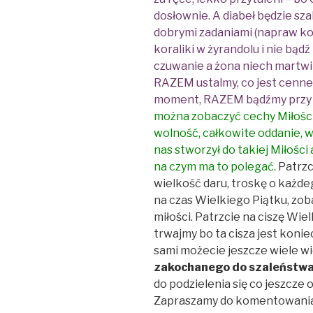
dosłownie. A diabeł będzie sza
dobrymi zadaniami (napraw kosi
koraliki w żyrandolu i nie bąd
czuwanie a żona niech martwi 
RAZEM ustalmy, co jest cenne
moment, RAZEM bądźmy przy 
można zobaczyć cechy Miłości
wolność, całkowite oddanie, 
nas stworzył do takiej Miłości
na czym ma to polegać.
Patrzc
wielkość daru, troskę o każde
na czas Wielkiego Piątku, zoba
miłości. Patrzcie na ciszę Wiel
trwajmy bo ta cisza jest kon
sami możecie jeszcze wiele w
zakochanego do szaleństwa 
do podzielenia się co jeszcze 
Zapraszamy do komentowania