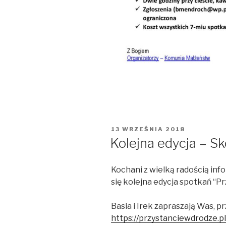
OPUBLIKOWANE
13 WRZEŚNIA 2018
W
Kolejna edycja – 
Kochani z wielką radością info
się kolejna edycja spotkań “Pr
Basia i Irek zapraszają Was, p
https://przystanciewdrodze.p