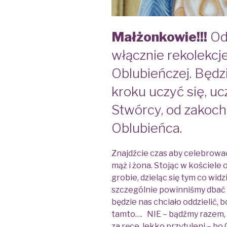
Małżonkowie!!!
Od 
włącznie rekolekcj
Oblubieńczej. Będz
kroku uczyć się, uc
Stwórcy, od zakoc
Oblubieńca.
Znajdźcie czas aby celebrow
mąż i żona. Stojąc w kościele 
grobie, dzieląc się tym co wid
szczególnie powinniśmy dbać o
będzie nas chciało oddzielić, b
tamto…. NIE – bądźmy razem, 
za ręce, lekko przytuleni – b