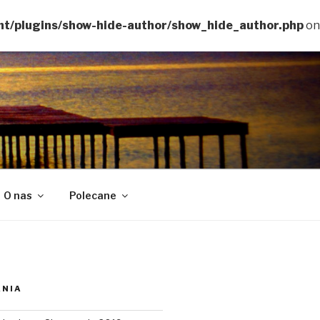
ent/plugins/show-hide-author/show_hide_author.php
on
O nas
Polecane
ANIA