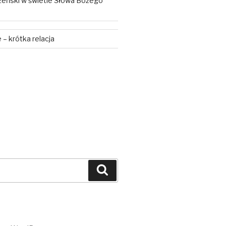
żeński w świetle Słowa Bożego
– krótka relacja
Szukaj