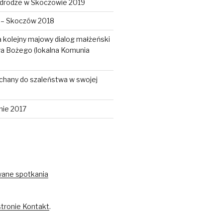
 drodze w Skoczowie 2019
a – Skoczów 2018
 kolejny majowy dialog małżeński
wa Bożego (lokalna Komunia
chany do szaleństwa w swojej
nie 2017
wane spotkania
stronie Kontakt
.