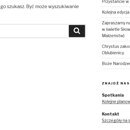
Przystańcie w
zego szukasz. Być może wyszukiwanie
Kolejna edycj
Zapraszamy na
w świetle Sło
Szukaj
Małżeństw)
Chrystus zako
Oblubienicy.
Boże Narodze
ZNAJDŹ NAS
Spotkania
Kolejne plano
Kontakt
Szczegóły na 