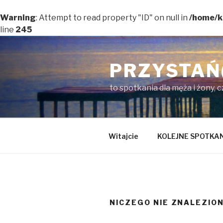
Warning
: Attempt to read property "ID" on null in
/home/k
line
245
Przejdź
do
PRZYSTAŃ
treści
to spotkania dla męża i żony, 
Witajcie
KOLEJNE SPOTKA
NICZEGO NIE ZNALEZIO