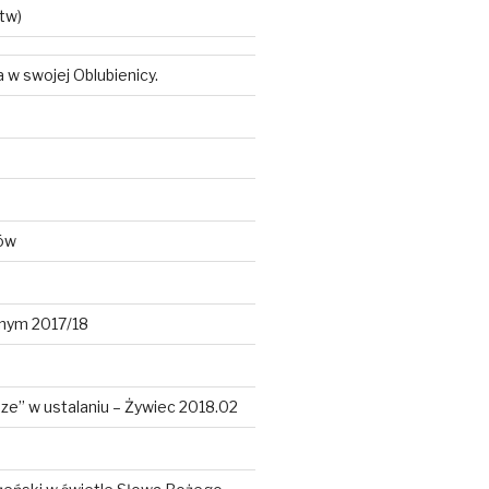
tw)
w swojej Oblubienicy.
ków
lnym 2017/18
dze” w ustalaniu – Żywiec 2018.02