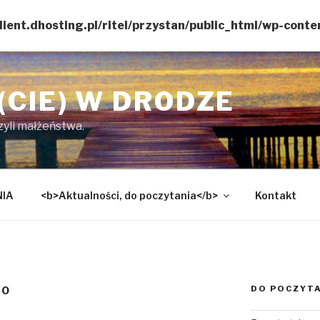
lient.dhosting.pl/ritel/przystan/public_html/wp-cont
(CIE) W DRODZE
czyli małżeństwa.
NIA
<b>Aktualności, do poczytania</b>
Kontakt
DO POCZYT
NO