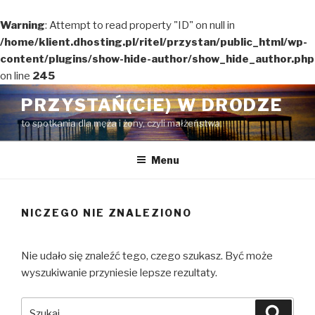
Warning
: Attempt to read property "ID" on null in
/home/klient.dhosting.pl/ritel/przystan/public_html/wp-
content/plugins/show-hide-author/show_hide_author.php
on line
245
Przejdź
PRZYSTAŃ(CIE) W DRODZE
do
to spotkania dla męża i żony, czyli małżeństwa.
treści
Menu
NICZEGO NIE ZNALEZIONO
Nie udało się znaleźć tego, czego szukasz. Być może
wyszukiwanie przyniesie lepsze rezultaty.
Szukaj:
Szuka