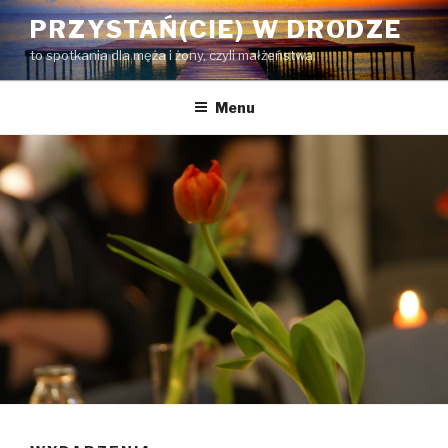
Przejdź
PRZYSTAŃ(CIE) W DRODZE
do
to spotkania dla męża i żony, czyli małżeństwa.
treści
Menu